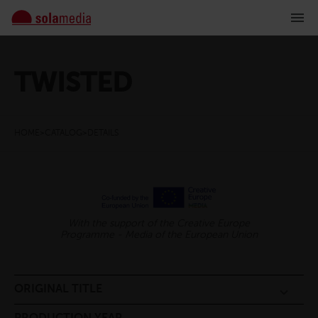
TWISTED
HOME
>
CATALOG
>
DETAILS
With the support of the Creative Europe
Programme - Media of the European Union
ORIGINAL TITLE