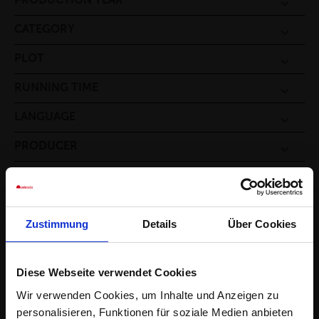
PRODUCTION YEAR
CATEGORY
PLOT
RUNNING TIME
LANGUAGE
PRODUCER
DIRECTED BY
STATUS
Zustimmung
Details
Über Cookies
GALLERY
Diese Webseite verwendet Cookies
SIGN UP FOR OUR NEWSLETTER TO GET:
Wir verwenden Cookies, um Inhalte und Anzeigen zu
MORE FILMS
personalisieren, Funktionen für soziale Medien anbieten
Updates on our line up and projects