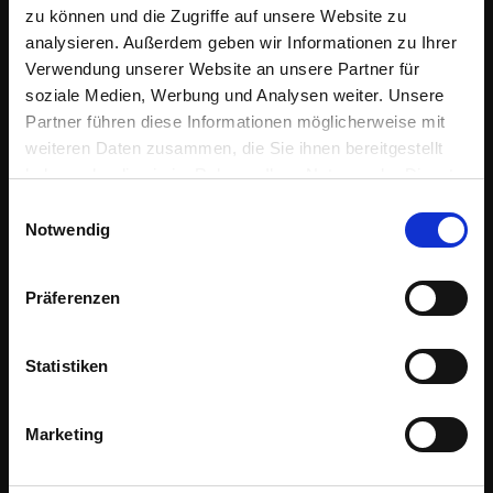
zu können und die Zugriffe auf unsere Website zu
Details on our market appearances
analysieren. Außerdem geben wir Informationen zu Ihrer
Exclusive insights
Verwendung unserer Website an unsere Partner für
Email
soziale Medien, Werbung und Analysen weiter. Unsere
Partner führen diese Informationen möglicherweise mit
weiteren Daten zusammen, die Sie ihnen bereitgestellt
Name
haben oder die sie im Rahmen Ihrer Nutzung der Dienste
gesammelt haben.
Einwilligungsauswahl
Notwendig
Company
Präferenzen
Location
SANTA'S WORKSHOP
TWISTED
Statistiken
Marketing
I read and accept the
Privacy Policy
.